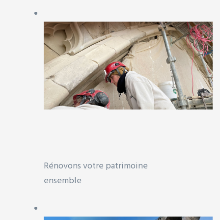
 &
e
ques
Rénovons votre patrimoine
ensemble
rt