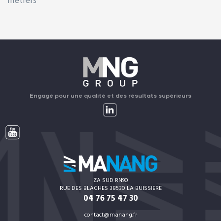
métiers
Engagé pour une qualité et des résultats supérieurs
ZA SUD RN90
RUE DES BLACHES 38530 LA BUISSIERE
04 76 75 47 30
contact@manang.fr