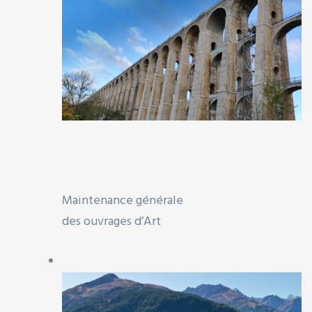
alliques
Maintenance générale
et
des ouvrages d’Art
es
t